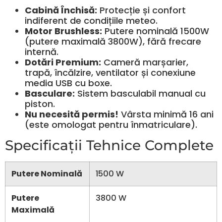
Cabină Închisă:
Protecție și confort
indiferent de condițiile meteo.
Motor Brushless:
Putere nominală 1500W
(putere maximală 3800W), fără frecare
internă.
Dotări Premium:
Cameră marșarier,
trapă, încălzire, ventilator și conexiune
media USB cu boxe.
Basculare:
Sistem basculabil manual cu
piston.
Nu necesită permis!
Vârsta minimă 16 ani
(este omologat pentru înmatriculare).
Specificații Tehnice Complete
Putere Nominală
1500 W
Putere
3800 W
Maximală