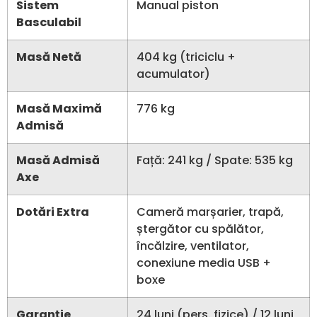
Sistem
Manual piston
Basculabil
Masă Netă
404 kg (triciclu +
acumulator)
Masă Maximă
776 kg
Admisă
Masă Admisă
Față: 241 kg / Spate: 535 kg
Axe
Dotări Extra
Cameră marșarier, trapă,
ștergător cu spălător,
încălzire, ventilator,
conexiune media USB +
boxe
Garanție
24 luni (pers. fizice) / 12 luni