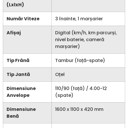
(LxlxH)
Număr Viteze
3 înainte, 1 marșarier
Afișaj
Digital (km/h, km parcurși,
nivel baterie, cameră
marșarier)
Tip Frână
Tambur (față-spate)
Tip Jantă
Oțel
Dimensiune
110/90 (față) / 4.00-12
Anvelope
(spate)
Dimensiune
1600 x 1100 x 420 mm
Benă