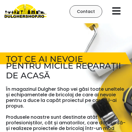
Contact
TOT CE AI NEVOIE
PENTRU MICILE REPARAȚII
DE ACASĂ
În magazinul Dulgher Shop vei găsi toate uneltele
și echipamentele de bricolaj de care ai nevoie
pentru a duce la capăt proiectul pe care ți l-ai
propus.
Produsele noastre sunt destinate atât
profesioniștilor, cât și amatorilor, care doresc să-
și realizeze proiectele de bricolaj într-un mod