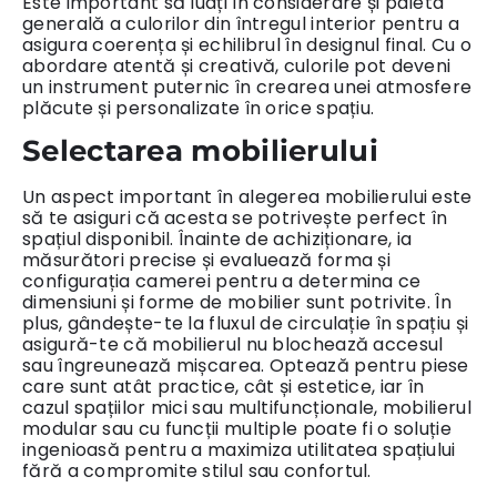
Este important să luați în considerare și paleta
generală a culorilor din întregul interior pentru a
asigura coerența și echilibrul în designul final. Cu o
abordare atentă și creativă, culorile pot deveni
un instrument puternic în crearea unei atmosfere
plăcute și personalizate în orice spațiu.
Selectarea mobilierului
Un aspect important în alegerea mobilierului este
să te asiguri că acesta se potrivește perfect în
spațiul disponibil. Înainte de achiziționare, ia
măsurători precise și evaluează forma și
configurația camerei pentru a determina ce
dimensiuni și forme de mobilier sunt potrivite. În
plus, gândește-te la fluxul de circulație în spațiu și
asigură-te că mobilierul nu blochează accesul
sau îngreunează mișcarea. Optează pentru piese
care sunt atât practice, cât și estetice, iar în
cazul spațiilor mici sau multifuncționale, mobilierul
modular sau cu funcții multiple poate fi o soluție
ingenioasă pentru a maximiza utilitatea spațiului
fără a compromite stilul sau confortul.