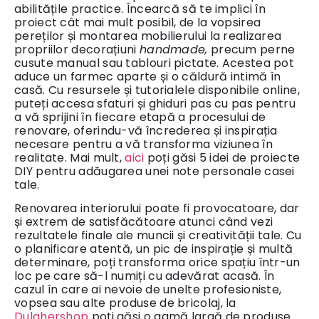
abilitățile practice. Încearcă să te implici în
proiect cât mai mult posibil, de la vopsirea
pereților și montarea mobilierului la realizarea
propriilor decorațiuni
handmade,
precum perne
cusute manual sau tablouri pictate. Acestea pot
aduce un farmec aparte și o căldură intimă în
casă. Cu resursele și tutorialele disponibile online,
puteți accesa sfaturi și ghiduri pas cu pas pentru
a vă sprijini în fiecare etapă a procesului de
renovare, oferindu-vă încrederea și inspirația
necesare pentru a vă transforma viziunea în
realitate. Mai mult,
aici
poți găsi 5 idei de proiecte
DIY pentru adăugarea unei note personale casei
tale.
Renovarea interiorului poate fi provocatoare, dar
și extrem de satisfăcătoare atunci când vezi
rezultatele finale ale muncii și creativității tale. Cu
o planificare atentă, un pic de inspirație și multă
determinare, poți transforma orice spațiu într-un
loc pe care să-l numiți cu adevărat acasă. În
cazul în care ai nevoie de unelte profesioniste,
vopsea sau alte produse de bricolaj, la
Dulghershop
poți găsi o gamă largă de produse.